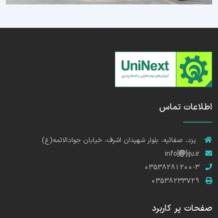
اطلاعات تماس
یزد، صفائیه، بلوار شهیدان اشرف، خیابان جوادالائمه(ع)
info[
]iju.ir
03538281200-3
03538233729
صفحات پر کاربرد