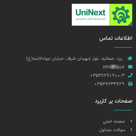
اطلاعات تماس
یزد، صفائیه، بلوار شهیدان اشرف، خیابان جوادالائمه(ع)
info[
]iju.ir
03538281200-3
03538233729
صفحات پر کاربرد
صفحه اصلی
سوالات متداول