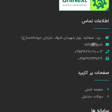
اطلاعات تماس
یزد، صفائیه، بلوار شهیدان اشرف، خیابان جوادالائمه(ع)
info[
]iju.ir
03538281200-3
03538233729
صفحات پر کاربرد
صفحه اصلی
سوالات متداول
سامانه ها