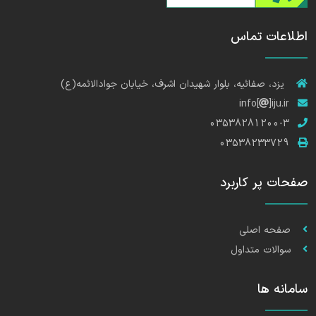
اطلاعات تماس
یزد، صفائیه، بلوار شهیدان اشرف، خیابان جوادالائمه(ع)
info[
]iju.ir
03538281200-3
03538233729
صفحات پر کاربرد
صفحه اصلی
سوالات متداول
سامانه ها