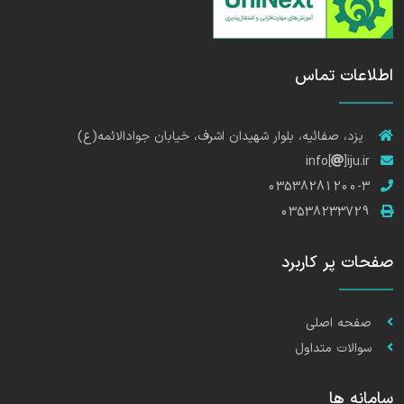
اطلاعات تماس
یزد، صفائیه، بلوار شهیدان اشرف، خیابان جوادالائمه(ع)
info[
]iju.ir
03538281200-3
03538233729
صفحات پر کاربرد
صفحه اصلی
سوالات متداول
سامانه ها