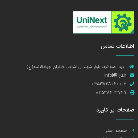
اطلاعات تماس
یزد، صفائیه، بلوار شهیدان اشرف، خیابان جوادالائمه(ع)
info[
]iju.ir
03538281200-3
03538233729
صفحات پر کاربرد
صفحه اصلی